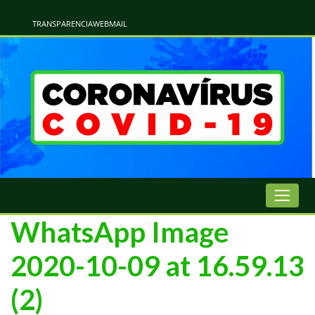
Atualização Coronavírus - Municipio de Naviraí
Informações e Esclarecimentos Oficiais do Governo Municipal Sobre a COVID-19. Leia Sobre os Sintomas, Prevenção e Dúvidas Mais Comuns Sobre o Coronavírus. Informações Covid-19. Recomendações da OMS. Aprenda Sobre
o Covid-19. Contratos Emergenciasis. Recomentadações do Ministério Público
TRANSPARENCIA
WEBMAIL
WhatsApp Image
2020-10-09 at 16.59.13
(2)