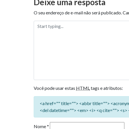
Deixe uma resposta
O seu endereço de e-mail não será publicado.
Ca
Você pode usar estas
HTML
tags e atributos:
<a href="" title=""> <abbr title=""> <acron
<del datetime=""> <em> <i> <q cite=""> <s> 
Nome
*