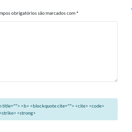
mpos obrigatórios são marcados com
*
ym title=""> <b> <blockquote cite=""> <cite> <code>
<strike> <strong>