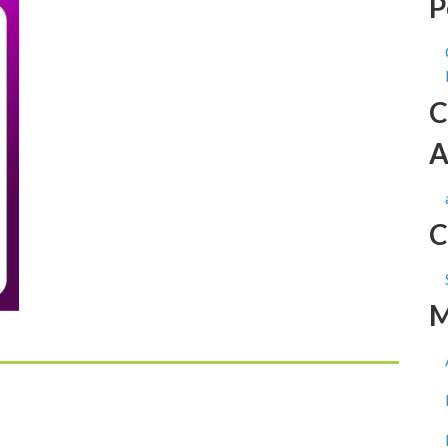
P
C
A
C
M