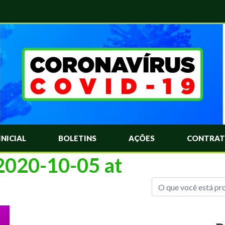
das Mais Comuns Sobre o Coronavírus. Informações Covid-19. Recomendações da OMS. Aprenda Sobre o Covid-19. Contratos Emergenciasis. Recomentadações do Ministério Público
INICIAL
BOLETINS
AÇÕES
CONTRAT
020-10-05 at