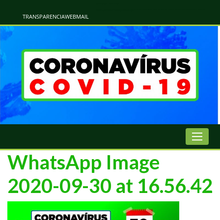
Atualização Coronavírus - Municipio de Naviraí
Informações e Esclarecimentos Oficiais do Governo Municipal Sobre a COVID-19. Leia Sobre os Sintomas, Prevenção e Dúvidas Mais Comuns Sobre o Coronavírus. Informações Covid-19. Recomendações da OMS. Aprenda Sobre
o Covid-19. Contratos Emergenciasis. Recomentadações do Ministério Público
TRANSPARENCIA
WEBMAIL
WhatsApp Image
2020-09-30 at 16.56.42