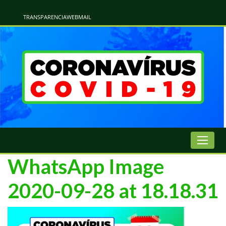
Atualização Coronavírus - Municipio de Naviraí
Informações e Esclarecimentos Oficiais do Governo Municipal Sobre a COVID-19. Leia Sobre os Sintomas, Prevenção e Dúvidas Mais Comuns Sobre o Coronavírus. Informações Covid-19. Recomendações da OMS. Aprenda Sobre
o Covid-19. Contratos Emergenciasis. Recomentadações do Ministério Público
TRANSPARENCIA
WEBMAIL
WhatsApp Image
2020-09-28 at 18.18.31