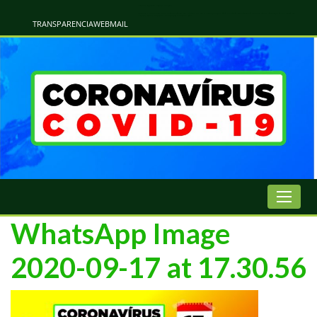
Atualização Coronavírus - Municipio de Naviraí
Informações e Esclarecimentos Oficiais do Governo Municipal Sobre a COVID-19. Leia Sobre os Sintomas, Prevenção e Dúvidas Mais Comuns Sobre o Coronavírus. Informações Covid-19. Recomendações da OMS. Aprenda Sobre
o Covid-19. Contratos Emergenciasis. Recomentadações do Ministério Público
TRANSPARENCIA
WEBMAIL
WhatsApp Image
2020-09-17 at 17.30.56