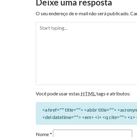
Deixe uma resposta
O seu endereço de e-mail não será publicado.
Ca
Você pode usar estas
HTML
tags e atributos:
<a href="" title=""> <abbr title=""> <acron
<del datetime=""> <em> <i> <q cite=""> <s> 
Nome
*