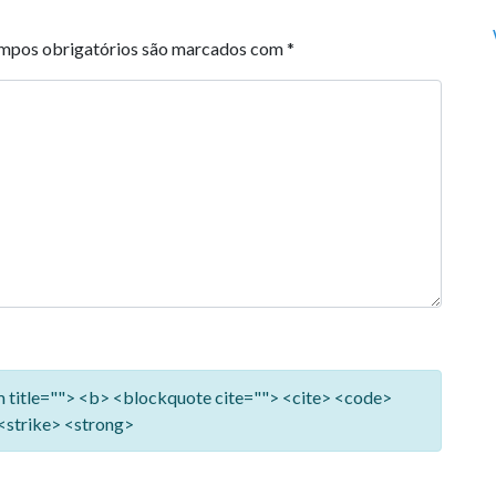
mpos obrigatórios são marcados com
*
ym title=""> <b> <blockquote cite=""> <cite> <code>
<strike> <strong>