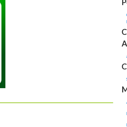
P
C
A
C
M