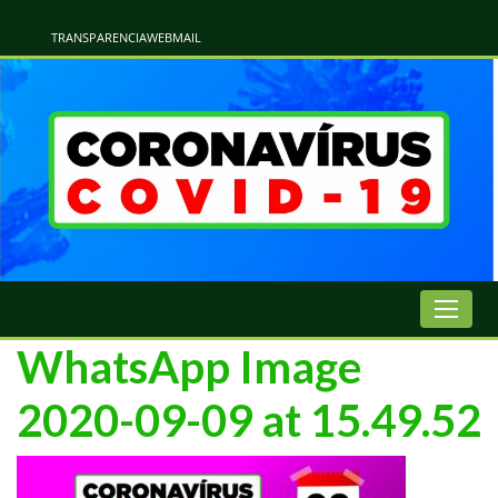
Atualização Coronavírus - Municipio de Naviraí
Informações e Esclarecimentos Oficiais do Governo Municipal Sobre a COVID-19. Leia Sobre os Sintomas, Prevenção e Dúvidas Mais Comuns Sobre o Coronavírus. Informações Covid-19. Recomendações da OMS. Aprenda Sobre
o Covid-19. Contratos Emergenciasis. Recomentadações do Ministério Público
TRANSPARENCIA
WEBMAIL
WhatsApp Image
2020-09-09 at 15.49.52