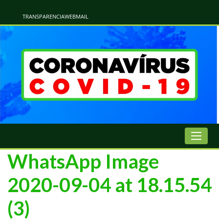
Atualização Coronavírus - Municipio de Naviraí
Informações e Esclarecimentos Oficiais do Governo Municipal Sobre a COVID-19. Leia Sobre os Sintomas, Prevenção e Dúvidas Mais Comuns Sobre o Coronavírus. Informações Covid-19. Recomendações da OMS. Aprenda Sobre
o Covid-19. Contratos Emergenciasis. Recomentadações do Ministério Público
TRANSPARENCIA
WEBMAIL
WhatsApp Image
2020-09-04 at 18.15.54
(3)