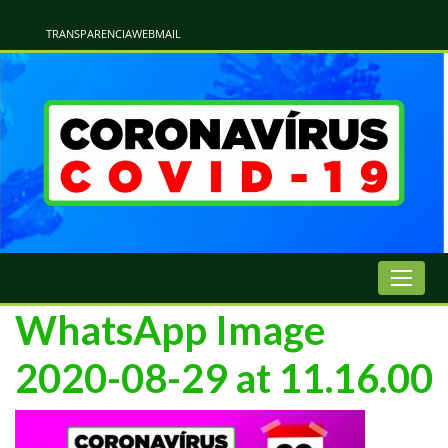
Atualização Coronavírus - Municipio de Naviraí
Informações e Esclarecimentos Oficiais do Governo Municipal Sobre a COVID-19. Leia Sobre os Sintomas, Prevenção e Dúvidas Mais Comuns Sobre o Coronavírus. Informações Covid-19. Recomendações da OMS. Aprenda Sobre
o Covid-19. Contratos Emergenciasis. Recomentadações do Ministério Público
TRANSPARENCIA
WEBMAIL
WhatsApp Image
2020-08-29 at 11.16.00