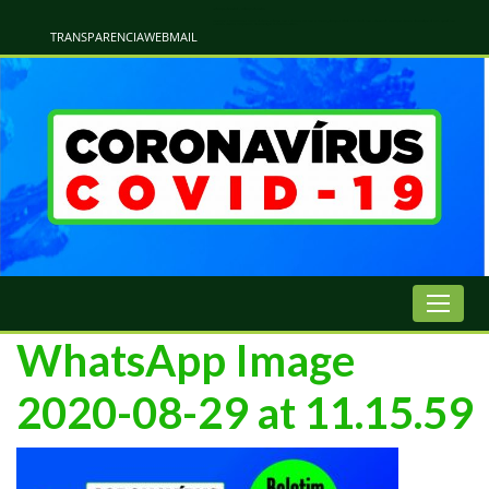
Atualização Coronavírus - Municipio de Naviraí
Informações e Esclarecimentos Oficiais do Governo Municipal Sobre a COVID-19. Leia Sobre os Sintomas, Prevenção e Dúvidas Mais Comuns Sobre o Coronavírus. Informações Covid-19. Recomendações da OMS. Aprenda Sobre
o Covid-19. Contratos Emergenciasis. Recomentadações do Ministério Público
TRANSPARENCIA
WEBMAIL
WhatsApp Image
2020-08-29 at 11.15.59