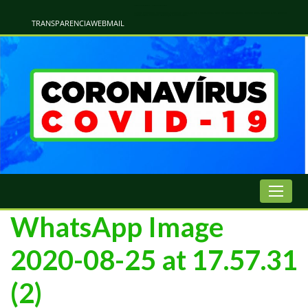
Atualização Coronavírus - Municipio de Naviraí
Informações e Esclarecimentos Oficiais do Governo Municipal Sobre a COVID-19. Leia Sobre os Sintomas, Prevenção e Dúvidas Mais Comuns Sobre o Coronavírus. Informações Covid-19. Recomendações da OMS. Aprenda Sobre
o Covid-19. Contratos Emergenciasis. Recomentadações do Ministério Público
TRANSPARENCIA
WEBMAIL
WhatsApp Image
2020-08-25 at 17.57.31
(2)