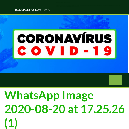
Atualização Coronavírus - Municipio de Naviraí
Informações e Esclarecimentos Oficiais do Governo Municipal Sobre a COVID-19. Leia Sobre os Sintomas, Prevenção e Dúvidas Mais Comuns Sobre o Coronavírus. Informações Covid-19. Recomendações da OMS. Aprenda Sobre
o Covid-19. Contratos Emergenciasis. Recomentadações do Ministério Público
TRANSPARENCIA
WEBMAIL
WhatsApp Image
2020-08-20 at 17.25.26
(1)