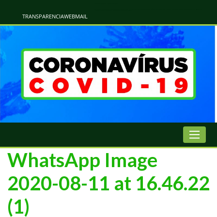
Atualização Coronavírus - Municipio de Naviraí
Informações e Esclarecimentos Oficiais do Governo Municipal Sobre a COVID-19. Leia Sobre os Sintomas, Prevenção e Dúvidas Mais Comuns Sobre o Coronavírus. Informações Covid-19. Recomendações da OMS. Aprenda Sobre
o Covid-19. Contratos Emergenciasis. Recomentadações do Ministério Público
TRANSPARENCIA
WEBMAIL
WhatsApp Image
2020-08-11 at 16.46.22
(1)