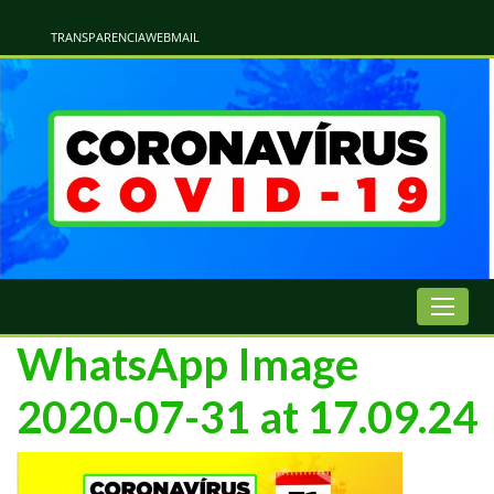
Atualização Coronavírus - Municipio de Naviraí
Informações e Esclarecimentos Oficiais do Governo Municipal Sobre a COVID-19. Leia Sobre os Sintomas, Prevenção e Dúvidas Mais Comuns Sobre o Coronavírus. Informações Covid-19. Recomendações da OMS. Aprenda Sobre
o Covid-19. Contratos Emergenciasis. Recomentadações do Ministério Público
TRANSPARENCIA
WEBMAIL
WhatsApp Image
2020-07-31 at 17.09.24