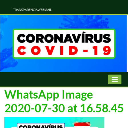
Atualização Coronavírus - Municipio de Naviraí
Informações e Esclarecimentos Oficiais do Governo Municipal Sobre a COVID-19. Leia Sobre os Sintomas, Prevenção e Dúvidas Mais Comuns Sobre o Coronavírus. Informações Covid-19. Recomendações da OMS. Aprenda Sobre
o Covid-19. Contratos Emergenciasis. Recomentadações do Ministério Público
TRANSPARENCIA
WEBMAIL
WhatsApp Image
2020-07-30 at 16.58.45