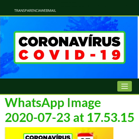
Atualização Coronavírus - Municipio de Naviraí
Informações e Esclarecimentos Oficiais do Governo Municipal Sobre a COVID-19. Leia Sobre os Sintomas, Prevenção e Dúvidas Mais Comuns Sobre o Coronavírus. Informações Covid-19. Recomendações da OMS. Aprenda Sobre
o Covid-19. Contratos Emergenciasis. Recomentadações do Ministério Público
TRANSPARENCIA
WEBMAIL
WhatsApp Image
2020-07-23 at 17.53.15