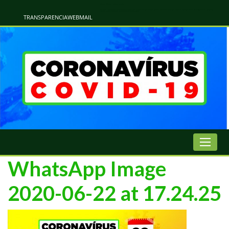
Atualização Coronavírus - Municipio de Naviraí
Informações e Esclarecimentos Oficiais do Governo Municipal Sobre a COVID-19. Leia Sobre os Sintomas, Prevenção e Dúvidas Mais Comuns Sobre o Coronavírus. Informações Covid-19. Recomendações da OMS. Aprenda Sobre
o Covid-19. Contratos Emergenciasis. Recomentadações do Ministério Público
TRANSPARENCIA
WEBMAIL
WhatsApp Image
2020-06-22 at 17.24.25