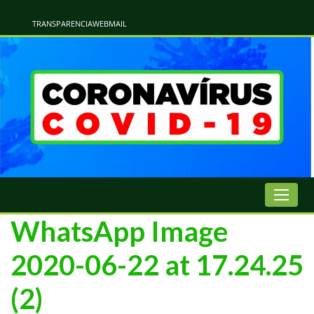
Atualização Coronavírus - Municipio de Naviraí
Informações e Esclarecimentos Oficiais do Governo Municipal Sobre a COVID-19. Leia Sobre os Sintomas, Prevenção e Dúvidas Mais Comuns Sobre o Coronavírus. Informações Covid-19. Recomendações da OMS. Aprenda Sobre
o Covid-19. Contratos Emergenciasis. Recomentadações do Ministério Público
TRANSPARENCIA
WEBMAIL
WhatsApp Image
2020-06-22 at 17.24.25
(2)