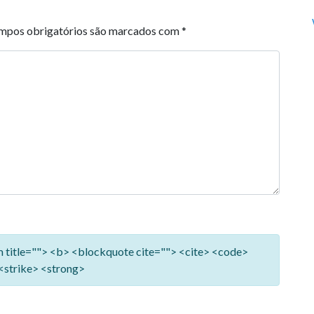
mpos obrigatórios são marcados com
*
ym title=""> <b> <blockquote cite=""> <cite> <code>
<strike> <strong>