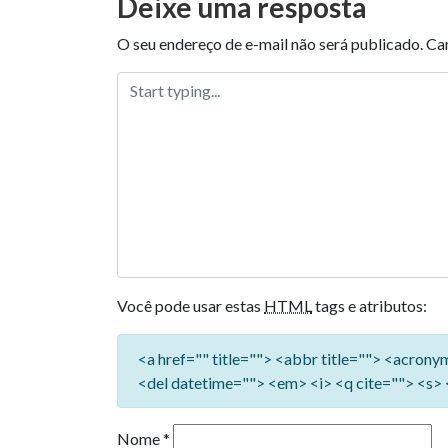
Deixe uma resposta
O seu endereço de e-mail não será publicado.
Ca
Você pode usar estas
HTML
tags e atributos:
<a href="" title=""> <abbr title=""> <acron
<del datetime=""> <em> <i> <q cite=""> <s> 
Nome
*