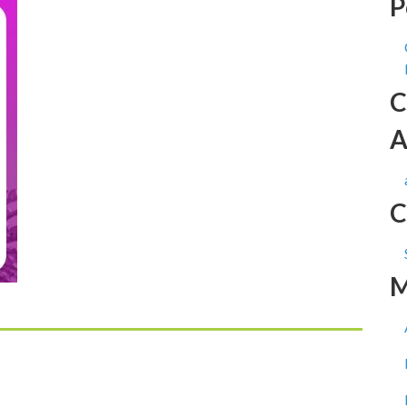
P
C
A
C
M