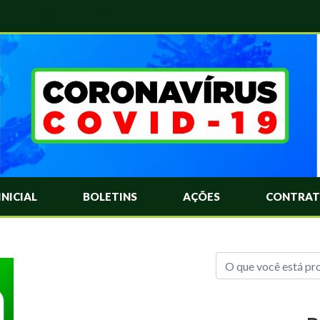
das Mais Comuns Sobre o Coronavírus. Informações Covid-19. Recomendações da OMS. Aprenda Sobre o Covid-19. Contratos Emergenciasis. Recomentadações do Ministério Público
INICIAL
BOLETINS
AÇÕES
CONTRAT