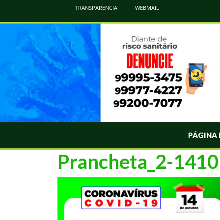
Atualização Coronavírus - Municipio de Naviraí
TRANSPARENCIA
WEBMAIL
Informações e Esclarecimentos Oficiais do Governo Municipal Sobre a COVID-19. Leia Sobre os Sintomas, Prevenção e Dúvi
PÁGINA 
Prancheta_2-1410