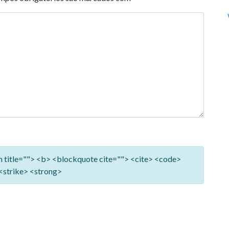
ym title=""> <b> <blockquote cite=""> <cite> <code>
<strike> <strong>