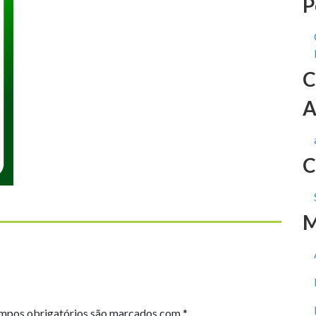
P
C
A
C
M
mpos obrigatórios são marcados com
*