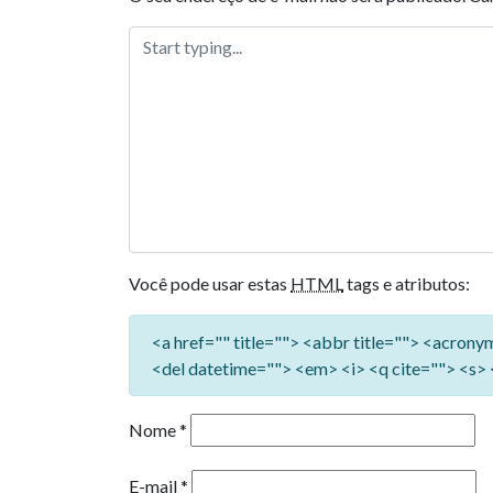
Você pode usar estas
HTML
tags e atributos:
<a href="" title=""> <abbr title=""> <acron
<del datetime=""> <em> <i> <q cite=""> <s> 
Nome
*
E-mail
*