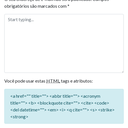
obrigatórios são marcados com
*
Você pode usar estas
HTML
tags e atributos:
<a href="" title=""> <abbr title=""> <acronym
title=""> <b> <blockquote cite=""> <cite> <code>
<del datetime=""> <em> <i> <q cite=""> <s> <strike>
<strong>