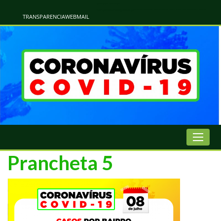
Atualização Coronavírus - Municipio de Naviraí
Informações e Esclarecimentos Oficiais do Governo Municipal Sobre a COVID-19. Leia Sobre os Sintomas, Prevenção e Dúvidas Mais Comuns Sobre o Coronavírus. Informações Covid-19. Recomendações da OMS. Aprenda Sobre
o Covid-19. Contratos Emergenciasis. Recomentadações do Ministério Público
TRANSPARENCIA
WEBMAIL
Prancheta 5