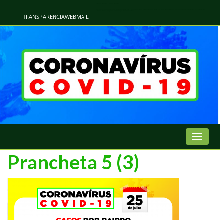
Atualização Coronavírus - Municipio de Naviraí
Informações e Esclarecimentos Oficiais do Governo Municipal Sobre a COVID-19. Leia Sobre os Sintomas, Prevenção e Dúvidas Mais Comuns Sobre o Coronavírus. Informações Covid-19. Recomendações da OMS. Aprenda Sobre
o Covid-19. Contratos Emergenciasis. Recomentadações do Ministério Público
TRANSPARENCIA
WEBMAIL
Prancheta 5 (3)