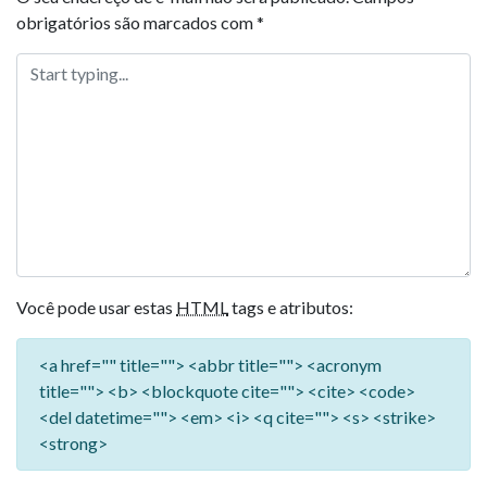
obrigatórios são marcados com
*
Você pode usar estas
HTML
tags e atributos:
<a href="" title=""> <abbr title=""> <acronym
title=""> <b> <blockquote cite=""> <cite> <code>
<del datetime=""> <em> <i> <q cite=""> <s> <strike>
<strong>