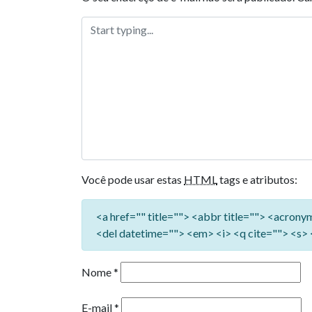
Você pode usar estas
HTML
tags e atributos:
<a href="" title=""> <abbr title=""> <acron
<del datetime=""> <em> <i> <q cite=""> <s> 
Nome
*
E-mail
*