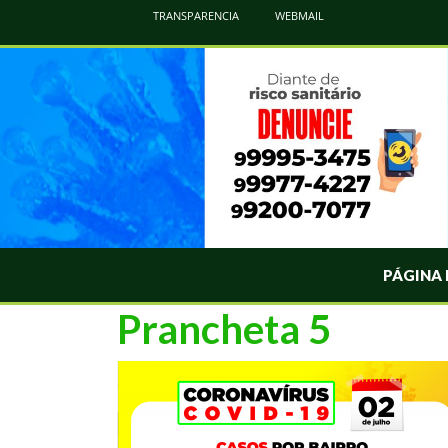
Atualização Coronavírus - Municipio de Naviraí
TRANSPARENCIA
WEBMAIL
Informações e Esclarecimentos Oficiais do Governo Municipal Sobre a COVID-19. Leia Sobre os Sintomas, Prevenção e Dúvi
PÁGINA 
Prancheta 5