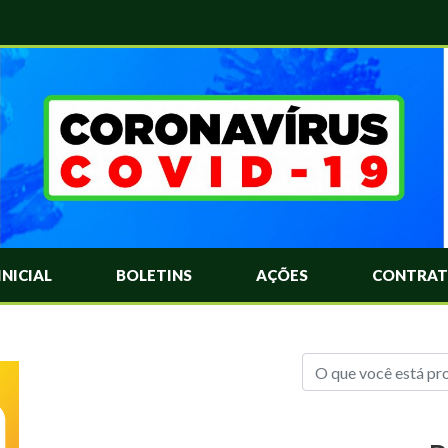
das Mais Comuns Sobre o Coronavírus. Informações Covid-19. Recomendações da OMS. Aprenda Sobre o Covid-19. Contratos Emergenciasis. Recomentadações do Ministério Público
INICIAL
BOLETINS
AÇÕES
CONTRAT