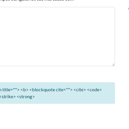
ym title=""> <b> <blockquote cite=""> <cite> <code>
<strike> <strong>