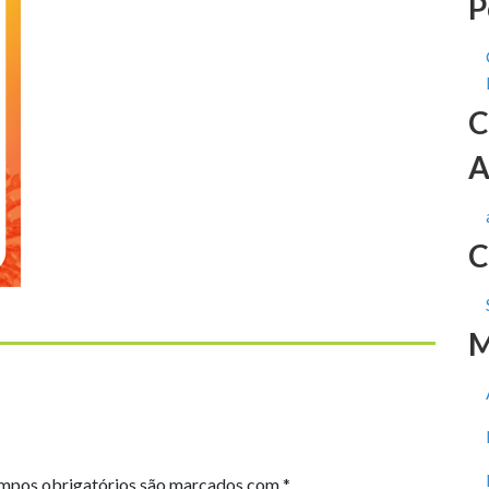
P
C
A
C
M
mpos obrigatórios são marcados com
*