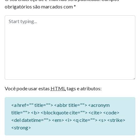
obrigatórios são marcados com
*
Você pode usar estas
HTML
tags e atributos:
<a href="" title=""> <abbr title=""> <acronym
title=""> <b> <blockquote cite=""> <cite> <code>
<del datetime=""> <em> <i> <q cite=""> <s> <strike>
<strong>