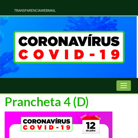
Atualização Coronavírus - Municipio de Naviraí
Informações e Esclarecimentos Oficiais do Governo Municipal Sobre a COVID-19. Leia Sobre os Sintomas, Prevenção e Dúvidas Mais Comuns Sobre o Coronavírus. Informações Covid-19. Recomendações da OMS. Aprenda Sobre
o Covid-19. Contratos Emergenciasis. Recomentadações do Ministério Público
TRANSPARENCIA
WEBMAIL
Prancheta 4 (D)