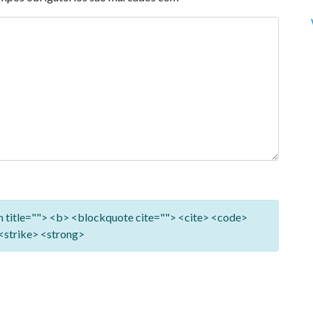
ym title=""> <b> <blockquote cite=""> <cite> <code>
<strike> <strong>