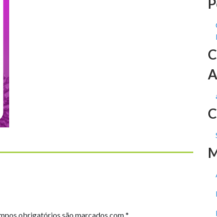
P
C
A
C
M
mpos obrigatórios são marcados com
*