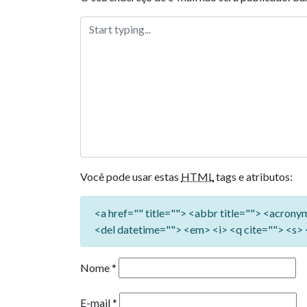
Você pode usar estas
HTML
tags e atributos:
<a href="" title=""> <abbr title=""> <acron
<del datetime=""> <em> <i> <q cite=""> <s> 
Nome
*
E-mail
*