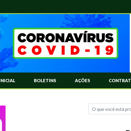
das Mais Comuns Sobre o Coronavírus. Informações Covid-19. Recomendações da OMS. Aprenda Sobre o Covid-19. Contratos Emergenciasis. Recomentadações do Ministério Público
INICIAL
BOLETINS
AÇÕES
CONTRAT