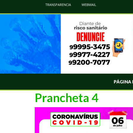
Atualização Coronavírus - Municipio de Naviraí
TRANSPARENCIA
WEBMAIL
Informações e Esclarecimentos Oficiais do Governo Municipal Sobre a COVID-19. Leia Sobre os Sintomas, Prevenção e Dúvi
PÁGINA 
Prancheta 4