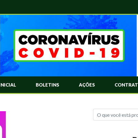
das Mais Comuns Sobre o Coronavírus. Informações Covid-19. Recomendações da OMS. Aprenda Sobre o Covid-19. Contratos Emergenciasis. Recomentadações do Ministério Público
INICIAL
BOLETINS
AÇÕES
CONTRAT