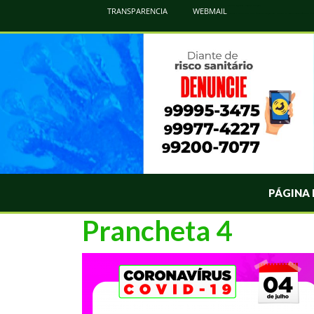
Atualização Coronavírus - Municipio de Naviraí
TRANSPARENCIA
WEBMAIL
Informações e Esclarecimentos Oficiais do Governo Municipal Sobre a COVID-19. Leia Sobre os Sintomas, Prevenção e Dúvi
PÁGINA 
Prancheta 4