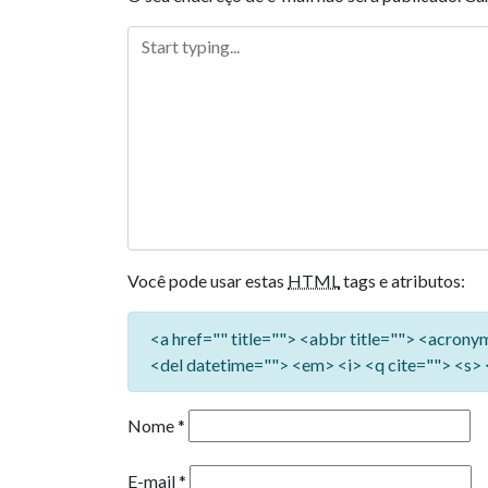
Você pode usar estas
HTML
tags e atributos:
<a href="" title=""> <abbr title=""> <acron
<del datetime=""> <em> <i> <q cite=""> <s> 
Nome
*
E-mail
*