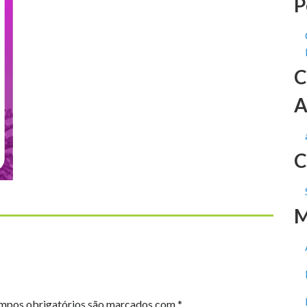
P
C
A
C
M
mpos obrigatórios são marcados com
*