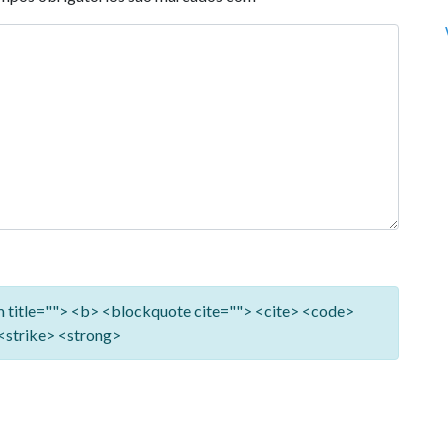
ym title=""> <b> <blockquote cite=""> <cite> <code>
<strike> <strong>