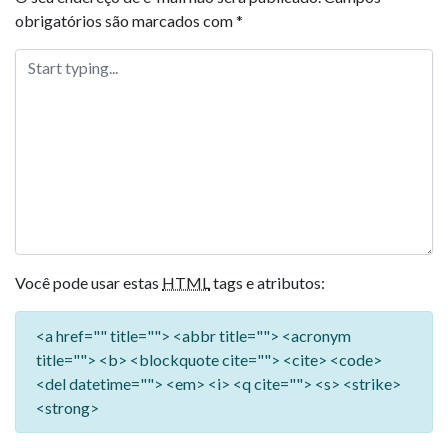
obrigatórios são marcados com
*
Você pode usar estas
HTML
tags e atributos:
<a href="" title=""> <abbr title=""> <acronym
title=""> <b> <blockquote cite=""> <cite> <code>
<del datetime=""> <em> <i> <q cite=""> <s> <strike>
<strong>