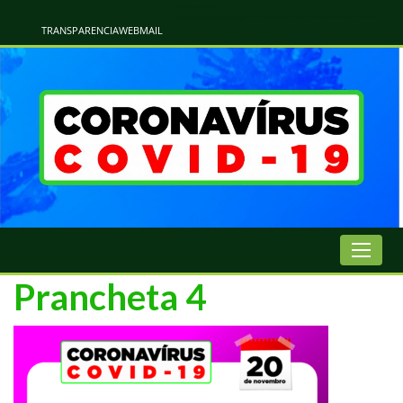
Atualização Coronavírus - Municipio de Naviraí
Informações e Esclarecimentos Oficiais do Governo Municipal Sobre a COVID-19. Leia Sobre os Sintomas, Prevenção e Dúvidas Mais Comuns Sobre o Coronavírus. Informações Covid-19. Recomendações da OMS. Aprenda Sobre
o Covid-19. Contratos Emergenciasis. Recomentadações do Ministério Público
TRANSPARENCIA
WEBMAIL
Prancheta 4