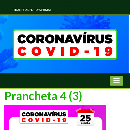
Atualização Coronavírus - Municipio de Naviraí
Informações e Esclarecimentos Oficiais do Governo Municipal Sobre a COVID-19. Leia Sobre os Sintomas, Prevenção e Dúvidas Mais Comuns Sobre o Coronavírus. Informações Covid-19. Recomendações da OMS. Aprenda Sobre
o Covid-19. Contratos Emergenciasis. Recomentadações do Ministério Público
TRANSPARENCIA
WEBMAIL
Prancheta 4 (3)