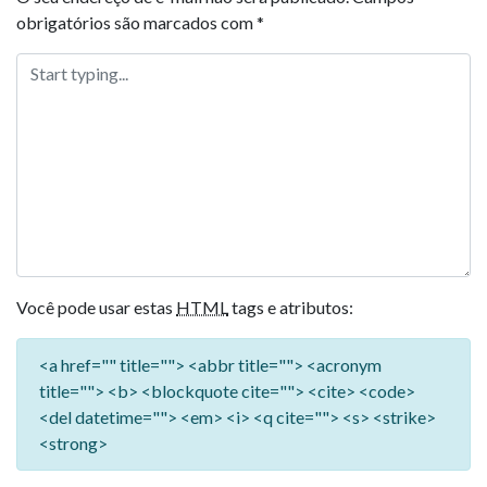
obrigatórios são marcados com
*
Você pode usar estas
HTML
tags e atributos:
<a href="" title=""> <abbr title=""> <acronym
title=""> <b> <blockquote cite=""> <cite> <code>
<del datetime=""> <em> <i> <q cite=""> <s> <strike>
<strong>