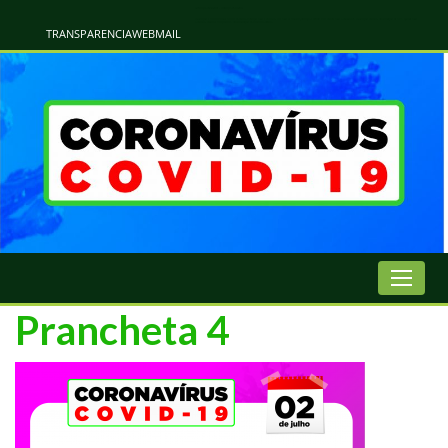
Atualização Coronavírus - Municipio de Naviraí
Informações e Esclarecimentos Oficiais do Governo Municipal Sobre a COVID-19. Leia Sobre os Sintomas, Prevenção e Dúvidas Mais Comuns Sobre o Coronavírus. Informações Covid-19. Recomendações da OMS. Aprenda Sobre
o Covid-19. Contratos Emergenciasis. Recomentadações do Ministério Público
TRANSPARENCIA
WEBMAIL
Prancheta 4