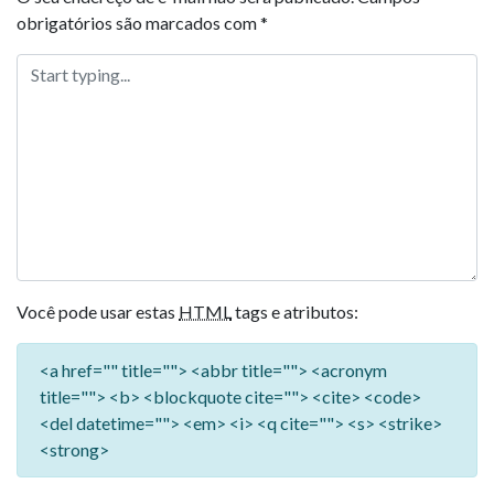
obrigatórios são marcados com
*
Você pode usar estas
HTML
tags e atributos:
<a href="" title=""> <abbr title=""> <acronym
title=""> <b> <blockquote cite=""> <cite> <code>
<del datetime=""> <em> <i> <q cite=""> <s> <strike>
<strong>