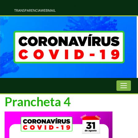
Atualização Coronavírus - Municipio de Naviraí
Informações e Esclarecimentos Oficiais do Governo Municipal Sobre a COVID-19. Leia Sobre os Sintomas, Prevenção e Dúvidas Mais Comuns Sobre o Coronavírus. Informações Covid-19. Recomendações da OMS. Aprenda Sobre
o Covid-19. Contratos Emergenciasis. Recomentadações do Ministério Público
TRANSPARENCIA
WEBMAIL
Prancheta 4