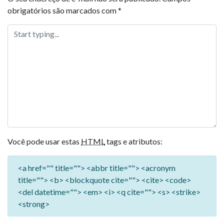
obrigatórios são marcados com
*
Você pode usar estas
HTML
tags e atributos:
<a href="" title=""> <abbr title=""> <acronym
title=""> <b> <blockquote cite=""> <cite> <code>
<del datetime=""> <em> <i> <q cite=""> <s> <strike>
<strong>