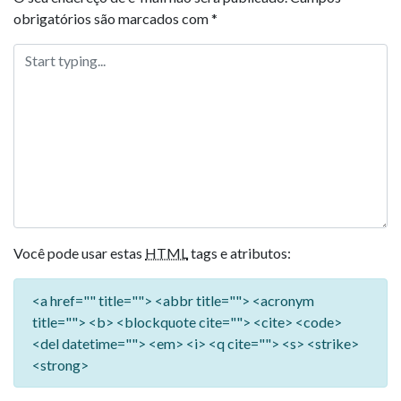
obrigatórios são marcados com
*
Você pode usar estas
HTML
tags e atributos:
<a href="" title=""> <abbr title=""> <acronym
title=""> <b> <blockquote cite=""> <cite> <code>
<del datetime=""> <em> <i> <q cite=""> <s> <strike>
<strong>