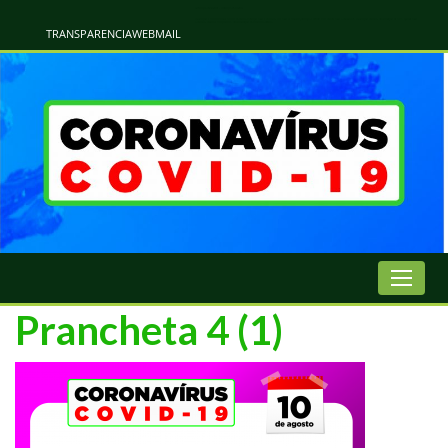
Atualização Coronavírus - Municipio de Naviraí
Informações e Esclarecimentos Oficiais do Governo Municipal Sobre a COVID-19. Leia Sobre os Sintomas, Prevenção e Dúvidas Mais Comuns Sobre o Coronavírus. Informações Covid-19. Recomendações da OMS. Aprenda Sobre
o Covid-19. Contratos Emergenciasis. Recomentadações do Ministério Público
TRANSPARENCIA
WEBMAIL
Prancheta 4 (1)