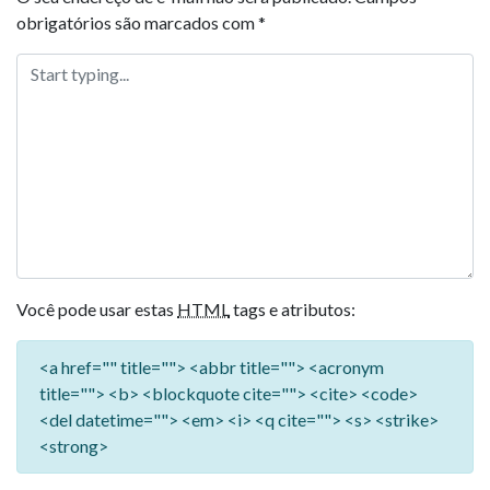
obrigatórios são marcados com
*
Você pode usar estas
HTML
tags e atributos:
<a href="" title=""> <abbr title=""> <acronym
title=""> <b> <blockquote cite=""> <cite> <code>
<del datetime=""> <em> <i> <q cite=""> <s> <strike>
<strong>