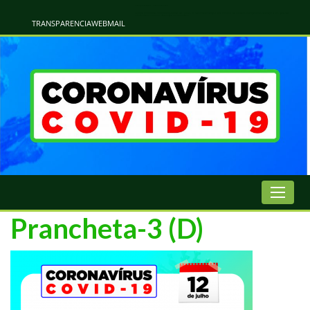
Atualização Coronavírus - Municipio de Naviraí
Informações e Esclarecimentos Oficiais do Governo Municipal Sobre a COVID-19. Leia Sobre os Sintomas, Prevenção e Dúvidas Mais Comuns Sobre o Coronavírus. Informações Covid-19. Recomendações da OMS. Aprenda Sobre
o Covid-19. Contratos Emergenciasis. Recomentadações do Ministério Público
TRANSPARENCIA
WEBMAIL
Prancheta-3 (D)