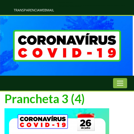
Atualização Coronavírus - Municipio de Naviraí
Informações e Esclarecimentos Oficiais do Governo Municipal Sobre a COVID-19. Leia Sobre os Sintomas, Prevenção e Dúvidas Mais Comuns Sobre o Coronavírus. Informações Covid-19. Recomendações da OMS. Aprenda Sobre
o Covid-19. Contratos Emergenciasis. Recomentadações do Ministério Público
TRANSPARENCIA
WEBMAIL
Prancheta 3 (4)