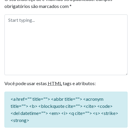
obrigatórios são marcados com
*
Você pode usar estas
HTML
tags e atributos:
<a href="" title=""> <abbr title=""> <acronym
title=""> <b> <blockquote cite=""> <cite> <code>
<del datetime=""> <em> <i> <q cite=""> <s> <strike>
<strong>