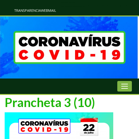
Atualização Coronavírus - Municipio de Naviraí
Informações e Esclarecimentos Oficiais do Governo Municipal Sobre a COVID-19. Leia Sobre os Sintomas, Prevenção e Dúvidas Mais Comuns Sobre o Coronavírus. Informações Covid-19. Recomendações da OMS. Aprenda Sobre
o Covid-19. Contratos Emergenciasis. Recomentadações do Ministério Público
TRANSPARENCIA
WEBMAIL
Prancheta 3 (10)