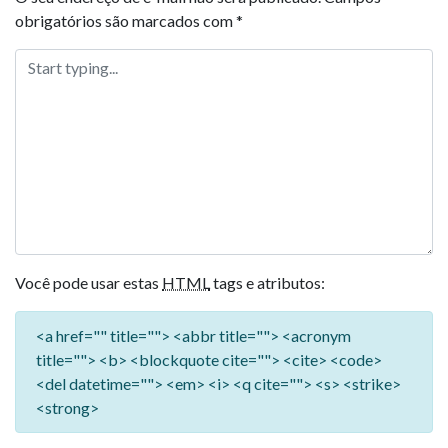
obrigatórios são marcados com
*
Você pode usar estas
HTML
tags e atributos:
<a href="" title=""> <abbr title=""> <acronym
title=""> <b> <blockquote cite=""> <cite> <code>
<del datetime=""> <em> <i> <q cite=""> <s> <strike>
<strong>