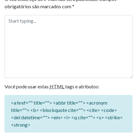
obrigatórios são marcados com
*
Você pode usar estas
HTML
tags e atributos:
<a href="" title=""> <abbr title=""> <acronym
title=""> <b> <blockquote cite=""> <cite> <code>
<del datetime=""> <em> <i> <q cite=""> <s> <strike>
<strong>