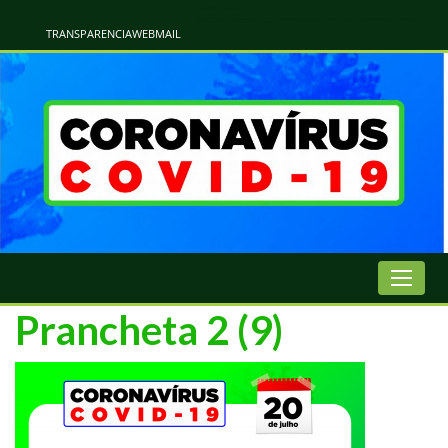
Atualização Coronavírus - Municipio de Naviraí
Informações e Esclarecimentos Oficiais do Governo Municipal Sobre a COVID-19. Leia Sobre os Sintomas, Prevenção e Dúvidas Mais Comuns Sobre o Coronavírus. Informações Covid-19. Recomendações da OMS. Aprenda Sobre
o Covid-19. Contratos Emergenciasis. Recomentadações do Ministério Público
TRANSPARENCIA
WEBMAIL
Prancheta 2 (9)