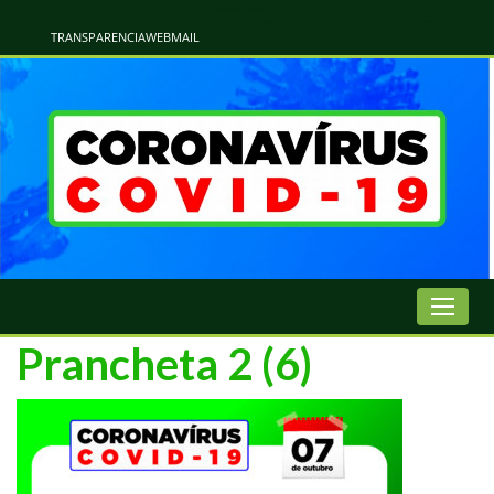
Atualização Coronavírus - Municipio de Naviraí
Informações e Esclarecimentos Oficiais do Governo Municipal Sobre a COVID-19. Leia Sobre os Sintomas, Prevenção e Dúvidas Mais Comuns Sobre o Coronavírus. Informações Covid-19. Recomendações da OMS. Aprenda Sobre
o Covid-19. Contratos Emergenciasis. Recomentadações do Ministério Público
TRANSPARENCIA
WEBMAIL
Prancheta 2 (6)