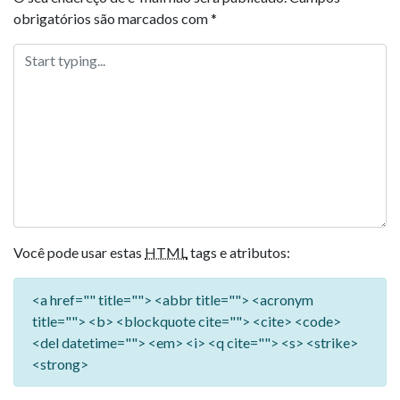
obrigatórios são marcados com
*
Você pode usar estas
HTML
tags e atributos:
<a href="" title=""> <abbr title=""> <acronym
title=""> <b> <blockquote cite=""> <cite> <code>
<del datetime=""> <em> <i> <q cite=""> <s> <strike>
<strong>