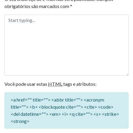
obrigatórios são marcados com
*
Você pode usar estas
HTML
tags e atributos:
<a href="" title=""> <abbr title=""> <acronym
title=""> <b> <blockquote cite=""> <cite> <code>
<del datetime=""> <em> <i> <q cite=""> <s> <strike>
<strong>