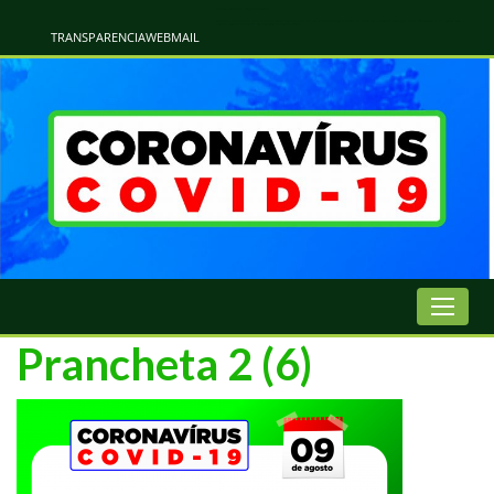
Atualização Coronavírus - Municipio de Naviraí
Informações e Esclarecimentos Oficiais do Governo Municipal Sobre a COVID-19. Leia Sobre os Sintomas, Prevenção e Dúvidas Mais Comuns Sobre o Coronavírus. Informações Covid-19. Recomendações da OMS. Aprenda Sobre
o Covid-19. Contratos Emergenciasis. Recomentadações do Ministério Público
TRANSPARENCIA
WEBMAIL
Prancheta 2 (6)