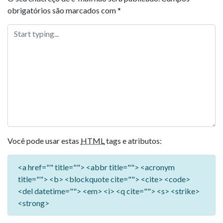
obrigatórios são marcados com
*
Você pode usar estas
HTML
tags e atributos:
<a href="" title=""> <abbr title=""> <acronym
title=""> <b> <blockquote cite=""> <cite> <code>
<del datetime=""> <em> <i> <q cite=""> <s> <strike>
<strong>