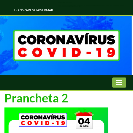
Atualização Coronavírus - Municipio de Naviraí
Informações e Esclarecimentos Oficiais do Governo Municipal Sobre a COVID-19. Leia Sobre os Sintomas, Prevenção e Dúvidas Mais Comuns Sobre o Coronavírus. Informações Covid-19. Recomendações da OMS. Aprenda Sobre
o Covid-19. Contratos Emergenciasis. Recomentadações do Ministério Público
TRANSPARENCIA
WEBMAIL
Prancheta 2