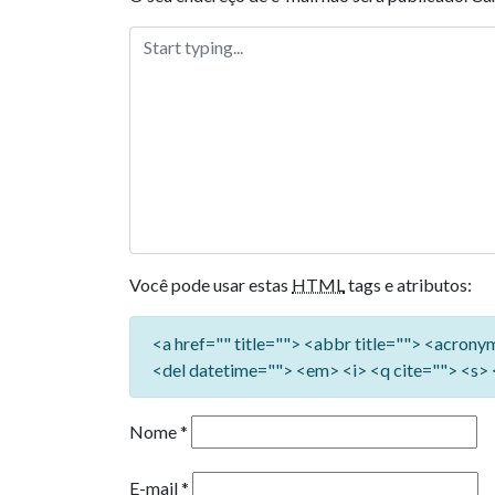
Você pode usar estas
HTML
tags e atributos:
<a href="" title=""> <abbr title=""> <acron
<del datetime=""> <em> <i> <q cite=""> <s> 
Nome
*
E-mail
*