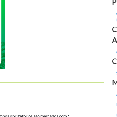
P
C
A
C
M
mpos obrigatórios são marcados com
*