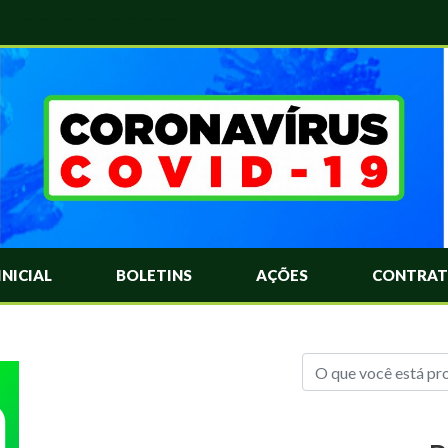
das Mais Comuns Sobre o Coronavírus. Informações Covid-19. Recomendações da OMS. Aprenda Sobre o Covid-19. Contratos Emergenciasis. Recomentadações do Ministério Público
INICIAL
BOLETINS
AÇÕES
CONTRAT