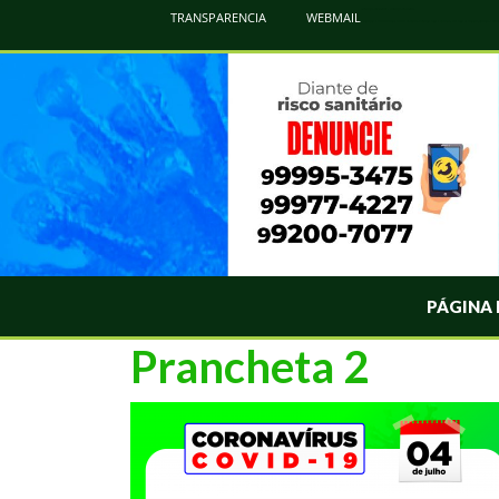
Atualização Coronavírus - Municipio de Naviraí
TRANSPARENCIA
WEBMAIL
Informações e Esclarecimentos Oficiais do Governo Municipal Sobre a COVID-19. Leia Sobre os Sintomas, Prevenção e Dúvi
PÁGINA 
Prancheta 2