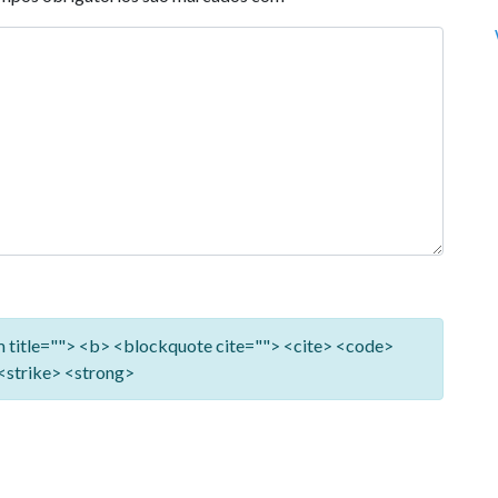
ym title=""> <b> <blockquote cite=""> <cite> <code>
<strike> <strong>