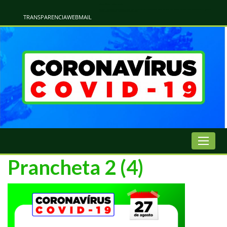
Atualização Coronavírus - Municipio de Naviraí
Informações e Esclarecimentos Oficiais do Governo Municipal Sobre a COVID-19. Leia Sobre os Sintomas, Prevenção e Dúvidas Mais Comuns Sobre o Coronavírus. Informações Covid-19. Recomendações da OMS. Aprenda Sobre
o Covid-19. Contratos Emergenciasis. Recomentadações do Ministério Público
TRANSPARENCIA
WEBMAIL
Prancheta 2 (4)