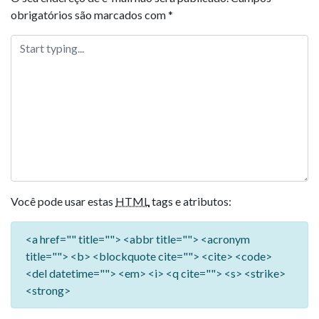
obrigatórios são marcados com
*
Você pode usar estas
HTML
tags e atributos:
<a href="" title=""> <abbr title=""> <acronym
title=""> <b> <blockquote cite=""> <cite> <code>
<del datetime=""> <em> <i> <q cite=""> <s> <strike>
<strong>