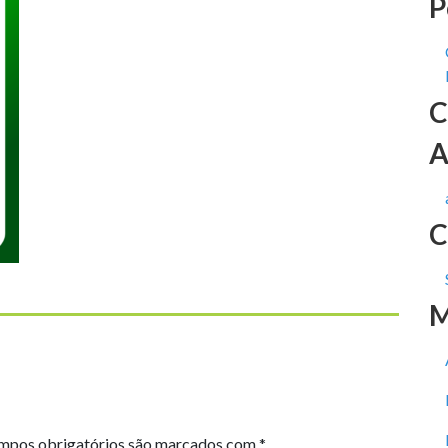
P
C
A
C
M
mpos obrigatórios são marcados com
*