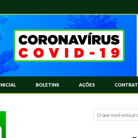
das Mais Comuns Sobre o Coronavírus. Informações Covid-19. Recomendações da OMS. Aprenda Sobre o Covid-19. Contratos Emergenciasis. Recomentadações do Ministério Público
INICIAL
BOLETINS
AÇÕES
CONTRAT