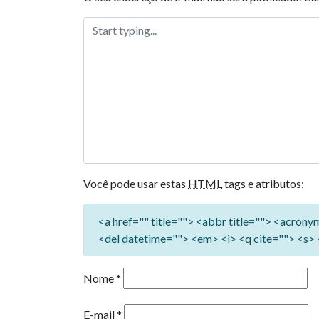
Você pode usar estas
HTML
tags e atributos:
<a href="" title=""> <abbr title=""> <acron
<del datetime=""> <em> <i> <q cite=""> <s> 
Nome
*
E-mail
*