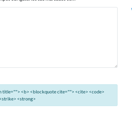
ym title=""> <b> <blockquote cite=""> <cite> <code>
<strike> <strong>