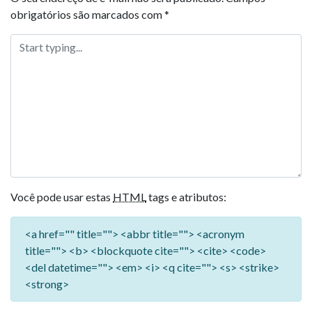
obrigatórios são marcados com
*
Você pode usar estas
HTML
tags e atributos:
<a href="" title=""> <abbr title=""> <acronym
title=""> <b> <blockquote cite=""> <cite> <code>
<del datetime=""> <em> <i> <q cite=""> <s> <strike>
<strong>