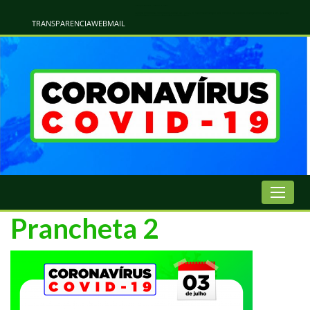
Atualização Coronavírus - Municipio de Naviraí
Informações e Esclarecimentos Oficiais do Governo Municipal Sobre a COVID-19. Leia Sobre os Sintomas, Prevenção e Dúvidas Mais Comuns Sobre o Coronavírus. Informações Covid-19. Recomendações da OMS. Aprenda Sobre
o Covid-19. Contratos Emergenciasis. Recomentadações do Ministério Público
TRANSPARENCIA
WEBMAIL
Prancheta 2