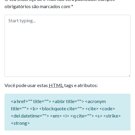
obrigatórios são marcados com
*
Você pode usar estas
HTML
tags e atributos:
<a href="" title=""> <abbr title=""> <acronym
title=""> <b> <blockquote cite=""> <cite> <code>
<del datetime=""> <em> <i> <q cite=""> <s> <strike>
<strong>