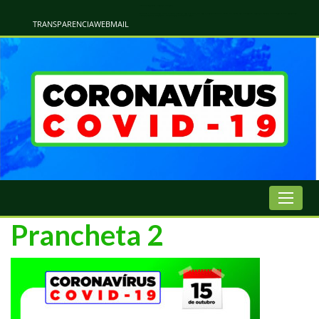
Atualização Coronavírus - Municipio de Naviraí
Informações e Esclarecimentos Oficiais do Governo Municipal Sobre a COVID-19. Leia Sobre os Sintomas, Prevenção e Dúvidas Mais Comuns Sobre o Coronavírus. Informações Covid-19. Recomendações da OMS. Aprenda Sobre
o Covid-19. Contratos Emergenciasis. Recomentadações do Ministério Público
TRANSPARENCIA
WEBMAIL
Prancheta 2