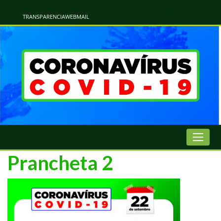
Atualização Coronavírus - Municipio de Naviraí
Informações e Esclarecimentos Oficiais do Governo Municipal Sobre a COVID-19. Leia Sobre os Sintomas, Prevenção e Dúvidas Mais Comuns Sobre o Coronavírus. Informações Covid-19. Recomendações da OMS. Aprenda Sobre
o Covid-19. Contratos Emergenciasis. Recomentadações do Ministério Público
TRANSPARENCIA
WEBMAIL
Prancheta 2