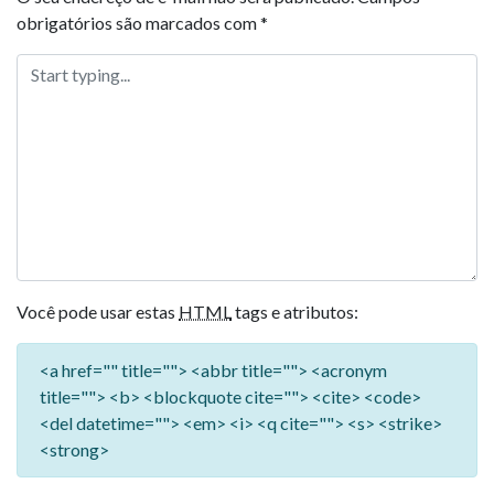
obrigatórios são marcados com
*
Você pode usar estas
HTML
tags e atributos:
<a href="" title=""> <abbr title=""> <acronym
title=""> <b> <blockquote cite=""> <cite> <code>
<del datetime=""> <em> <i> <q cite=""> <s> <strike>
<strong>