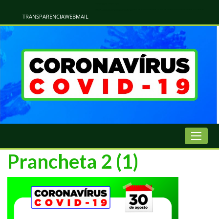
Atualização Coronavírus - Municipio de Naviraí
Informações e Esclarecimentos Oficiais do Governo Municipal Sobre a COVID-19. Leia Sobre os Sintomas, Prevenção e Dúvidas Mais Comuns Sobre o Coronavírus. Informações Covid-19. Recomendações da OMS. Aprenda Sobre
o Covid-19. Contratos Emergenciasis. Recomentadações do Ministério Público
TRANSPARENCIA
WEBMAIL
Prancheta 2 (1)