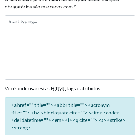
obrigatórios são marcados com
*
Você pode usar estas
HTML
tags e atributos:
<a href="" title=""> <abbr title=""> <acronym
title=""> <b> <blockquote cite=""> <cite> <code>
<del datetime=""> <em> <i> <q cite=""> <s> <strike>
<strong>