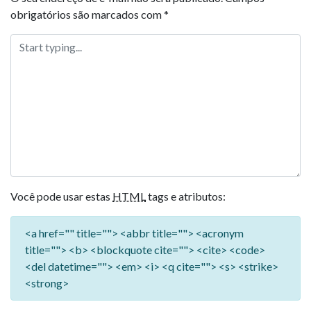
obrigatórios são marcados com
*
Você pode usar estas
HTML
tags e atributos:
<a href="" title=""> <abbr title=""> <acronym
title=""> <b> <blockquote cite=""> <cite> <code>
<del datetime=""> <em> <i> <q cite=""> <s> <strike>
<strong>