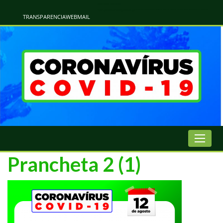
Atualização Coronavírus - Municipio de Naviraí
Informações e Esclarecimentos Oficiais do Governo Municipal Sobre a COVID-19. Leia Sobre os Sintomas, Prevenção e Dúvidas Mais Comuns Sobre o Coronavírus. Informações Covid-19. Recomendações da OMS. Aprenda Sobre
o Covid-19. Contratos Emergenciasis. Recomentadações do Ministério Público
TRANSPARENCIA
WEBMAIL
Prancheta 2 (1)