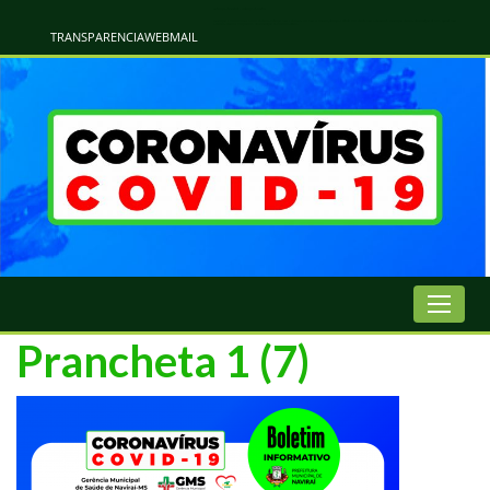
Atualização Coronavírus - Municipio de Naviraí
Informações e Esclarecimentos Oficiais do Governo Municipal Sobre a COVID-19. Leia Sobre os Sintomas, Prevenção e Dúvidas Mais Comuns Sobre o Coronavírus. Informações Covid-19. Recomendações da OMS. Aprenda Sobre
o Covid-19. Contratos Emergenciasis. Recomentadações do Ministério Público
TRANSPARENCIA
WEBMAIL
Prancheta 1 (7)