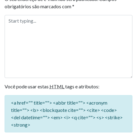
obrigatórios são marcados com
*
Você pode usar estas
HTML
tags e atributos:
<a href="" title=""> <abbr title=""> <acronym
title=""> <b> <blockquote cite=""> <cite> <code>
<del datetime=""> <em> <i> <q cite=""> <s> <strike>
<strong>