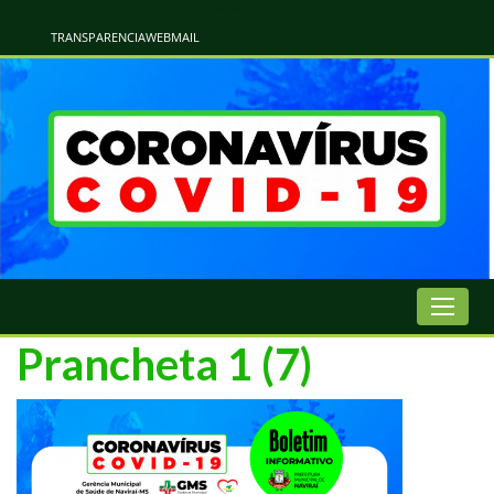
Atualização Coronavírus - Municipio de Naviraí
Informações e Esclarecimentos Oficiais do Governo Municipal Sobre a COVID-19. Leia Sobre os Sintomas, Prevenção e Dúvidas Mais Comuns Sobre o Coronavírus. Informações Covid-19. Recomendações da OMS. Aprenda Sobre
o Covid-19. Contratos Emergenciasis. Recomentadações do Ministério Público
TRANSPARENCIA
WEBMAIL
Prancheta 1 (7)