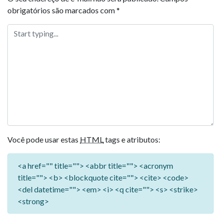
obrigatórios são marcados com
*
Você pode usar estas
HTML
tags e atributos:
<a href="" title=""> <abbr title=""> <acronym
title=""> <b> <blockquote cite=""> <cite> <code>
<del datetime=""> <em> <i> <q cite=""> <s> <strike>
<strong>