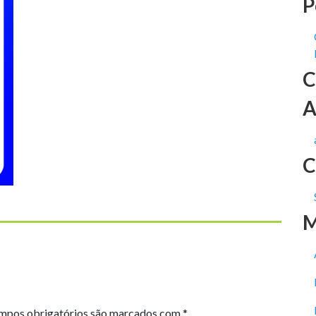
P
C
A
C
M
mpos obrigatórios são marcados com
*