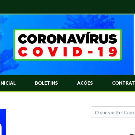
das Mais Comuns Sobre o Coronavírus. Informações Covid-19. Recomendações da OMS. Aprenda Sobre o Covid-19. Contratos Emergenciasis. Recomentadações do Ministério Público
INICIAL
BOLETINS
AÇÕES
CONTRAT