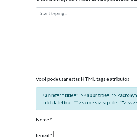
Você pode usar estas
HTML
tags e atributos:
<a href="" title=""> <abbr title=""> <acron
<del datetime=""> <em> <i> <q cite=""> <s> 
Nome
*
E-mail
*