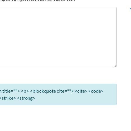
ym title=""> <b> <blockquote cite=""> <cite> <code>
<strike> <strong>