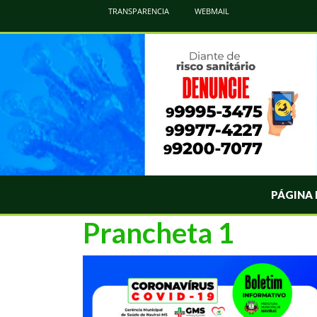
Atualização Coronavírus - Municipio de Naviraí
TRANSPARENCIA
WEBMAIL
Informações e Esclarecimentos Oficiais do Governo Municipal Sobre a COVID-19. Leia Sobre os Sintomas, Prevenção e Dúvi
PÁGINA 
Prancheta 1