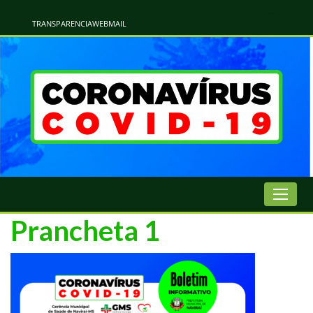
Atualização Coronavírus - Municipio de Naviraí
Informações e Esclarecimentos Oficiais do Governo Municipal Sobre a COVID-19. Leia Sobre os Sintomas, Prevenção e Dúvidas Mais Comuns Sobre o Coronavírus. Informações Covid-19. Recomendações da OMS. Aprenda Sobre
o Covid-19. Contratos Emergenciasis. Recomentadações do Ministério Público
TRANSPARENCIA
WEBMAIL
Prancheta 1