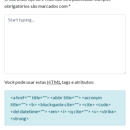
obrigatórios são marcados com
*
Você pode usar estas
HTML
tags e atributos:
<a href="" title=""> <abbr title=""> <acronym
title=""> <b> <blockquote cite=""> <cite> <code>
<del datetime=""> <em> <i> <q cite=""> <s> <strike>
<strong>